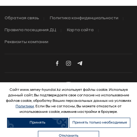
Обратная связь
Политика конфиденциальности
Правила посещения ДЦ
Карта сайта
Реквизиты компании
Сайт www.semey-hyundai.kz использует файлы cookie. Используя
данный сайт, Вы подтверждаете свое согласие на использование
© 2026 Hyundai Motor Company
файлов cookie, обработку Ваших персональных данных на условиях
Политики
. Если Вы не согласны, Вы можете отказаться от
использования cookie, изменив настройки в браузере.
Принять
Принять только необходимые
ВЫГОДНЫЕ УСЛОВИЯ
Отклонить