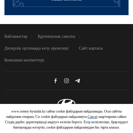
Байланыстар
Құпиялылық саясаты
Дилерлік орталыққа келу ережелері
Сайт картасы
Компания мәліметтері
www.semey-hyundai.kz сайты cookie файлдарын пайдаланады. Осы сайтты
© 2026 Hyundai Motor Company
пайдалана отырып, Сіз cookie файлдарын пайдалануға
Саясат
шарттарына сәйкес
Сіздің дербес деректеріңізді өңдеуге келісім бересіз. Егер келіспесеңіз, браузердегі
баптауларды өзгертіп, cookie файлдарын пайдаланудан бас тарта аласыз.