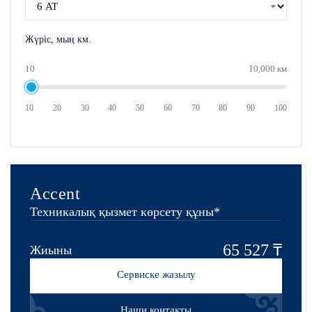
Жүріс, мың км.
10
10,000 км
10
20
30
40
50
60
70
80
90
100
Accent
Техникалық қызмет көрсету құны*
65 527 ₸
Жиыны
Сервиске жазылу
Наши контакты