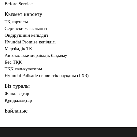
Before Service
Қызмет көрсету
ТҚ картасы
Сервиске жазылыңыз
Өндірушінің кепілдігі
Hyundai Promise кепілдігі
Мерзімдік ТҚ
Автокөлікке мерзімдік бақылау
Бес ТҚК
ТҚК калькуляторы
Hyundai Palisade сервистік науқаны (LX3)
Біз туралы
Жаңалықтар
Құндылықтар
Байланыс