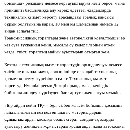
бойынша» режиміне немесе кері ауыстыруға негіз берсе, мына
принципті басшылыққа алу керек: әдеттегі жағдайларда
техникалық қызмет көрсету арасындағы аралық, қайсысы
бұрын болатынына қарай, 10 мың км шамасынан немесе 12
айдан аспауы тиіс.
Трансмиссияның тораптары және автокөліктің қозғалтқышы әр
кез суға түскеннен кейін, мысалы су кедергілерінен өткен
кезде, тиісті тораптың майын ауыстырып отырған жөн.
Кезеңдік техникалық қызмет көрсетудің орындалмауы немесе
тиісінше орындалмауы, соның ішінде осындай техникалық
қызмет көрсету жүргізілген сәтте Техникалық қызмет
көрсетуді
Hyundai
ресми Дилері орындамаса, кепілдік
бойынша жөндеу жүргізуден бас тартуға әкеп соғуы мүмкін.
«Бір айдан кейін ТҚ»
– бұл, сізбен келісім бойынша қосымша
пайдаланылатын кез келген шығыс материалдарын,
сұйықтықтарды, қосалқы бөлшектерді, сондай-ақ оларды
ауыстыру жөніндегі жұмыстарды қоспағанда, жаңа автокөлікті