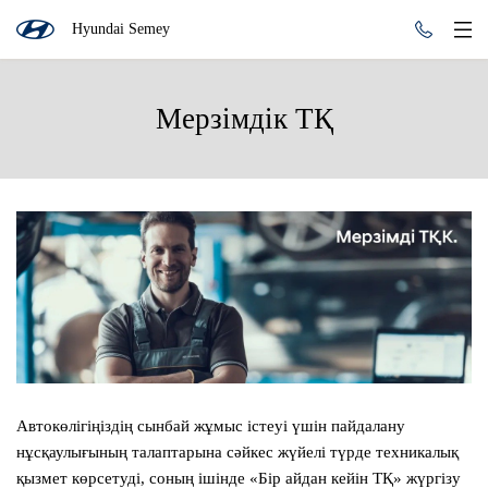
Hyundai Semey
Мерзімдік ТҚ
Автокөлігіңіздің сынбай жұмыс істеуі үшін пайдалану
нұсқаулығының талаптарына сәйкес жүйелі түрде техникалық
қызмет көрсетуді, соның ішінде
«Бір айдан кейін ТҚ»
жүргізу