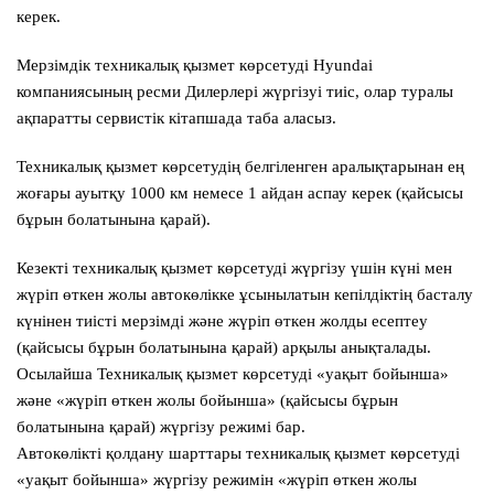
керек.
Мерзімдік техникалық қызмет көрсетуді
Hyundai
компаниясының ресми Дилерлері жүргізуі тиіс, олар туралы
ақпаратты сервистік кітапшада таба аласыз.
Техникалық қызмет көрсетудің белгіленген аралықтарынан ең
жоғары ауытқу
1000 км
немесе
1 айдан
аспау керек (қайсысы
бұрын болатынына қарай).
Кезекті техникалық қызмет көрсетуді жүргізу үшін күні мен
жүріп өткен жолы автокөлікке ұсынылатын кепілдіктің басталу
күнінен тиісті мерзімді және жүріп өткен жолды есептеу
(қайсысы бұрын болатынына қарай) арқылы анықталады.
Осылайша Техникалық қызмет көрсетуді «уақыт бойынша»
және «жүріп өткен жолы бойынша» (қайсысы бұрын
болатынына қарай) жүргізу режимі бар.
Автокөлікті қолдану шарттары техникалық қызмет көрсетуді
«уақыт бойынша» жүргізу режимін «жүріп өткен жолы