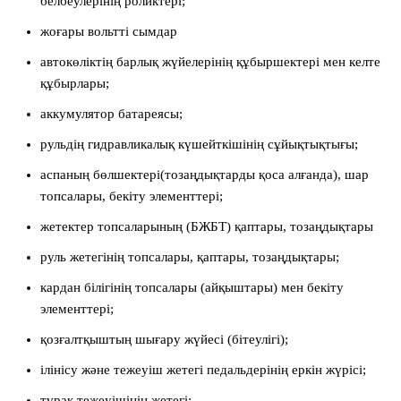
белбеулерінің роликтері;
жоғары вольтті сымдар
автокөліктің барлық жүйелерінің құбыршектері мен келте
құбырлары;
аккумулятор батареясы;
рульдің гидравликалық күшейткішінің сұйықтықтығы;
аспаның бөлшектері(тозаңдықтарды қоса алғанда), шар
топсалары, бекіту элементтері;
жетектер топсаларының (БЖБТ) қаптары, тозаңдықтары
руль жетегінің топсалары, қаптары, тозаңдықтары;
кардан білігінің топсалары (айқыштары) мен бекіту
элементтері;
қозғалтқыштың шығару жүйесі (бітеулігі);
ілінісу және тежеуіш жетегі педальдерінің еркін жүрісі;
тұрақ тежеуішінің жетегі;