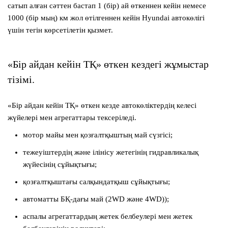
сатып алған сәттен бастап 1 (бір) ай өткеннен кейін немесе
1000 (бір мың) км жол өтілгеннен кейін Hyundai автокөлігі
үшін тегін көрсетілетін қызмет.
«Бір айдан кейін ТҚ» өткен кездегі жұмыстар
тізімі.
«Бір айдан кейін ТҚ»
өткен кезде автокөліктердің келесі
жүйелері мен агрегаттары тексеріледі.
мотор майы мен қозғалтқыштың май сүзгісі;
тежеуіштердің және ілінісу жетегінің гидравликалық
жүйесінің сұйықтығы;
қозғалтқыштағы салқындатқыш сұйықтығы;
автоматты БҚ-дағы май (2WD және 4WD));
аспалы агрегаттардың жетек белбеулері мен жетек