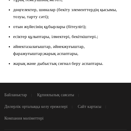
дөңгелектер, шиналар (бекіту элементтердің қысымы,
тозуы, тарту сәті);
отын жүйесінің құбырлары (бітеулігі);
есіктер құлыптары, ілмектері, бекіткіштері.;
әйнектазалағыштар, әйнекжуғыштар,
фаражуғыштар;жарық аспаптары,
жарық және дыбыстық сигнал беру аспаптары.
Байланыстар
Құпиялылық саясаты
Дилерлік орталыққа келу ережелері
Сайт картасы
Компания мәліметтері