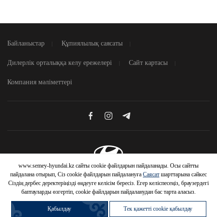
Байланыстар
Құпиялылық саясаты
Дилерлік орталыққа келу ережелері
Сайт картасы
Компания мәліметтері
www.semey-hyundai.kz сайты cookie файлдарын пайдаланады. Осы сайтты
© 2026 Hyundai Motor Company
пайдалана отырып, Сіз cookie файлдарын пайдалануға
Саясат
шарттарына сәйкес
Сіздің дербес деректеріңізді өңдеуге келісім бересіз. Егер келіспесеңіз, браузердегі
баптауларды өзгертіп, cookie файлдарын пайдаланудан бас тарта аласыз.
Қабылдау
Тек қажетті cookie қабылдау