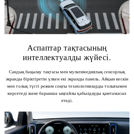
Аспаптар тақтасының
интеллектуалды жүйесі.
Сандық бақылау тақтасы мен мультимедиялық сенсорлық
экранды біріктіретін үлкен екі экранды панель. Айқын кескін
мен толық түсті режим соңғы технологияларды толығымен
көрсетеді және барынша ыңғайлы қабылдауды қамтамасыз
етеді.