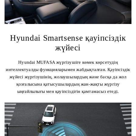
Hyundai Smartsense қауіпсіздік
жүйесі
Hyundai MUFASA жүргізушіге көмек көрсетудің
интеллектуалды функцияларымен жабдықталған. Қауіпсіздік
жүйесі жүргізушінің, жолаушылардың және басқа да жол
қозғалысына қатысушылардың жан-жақты жүргізу
ыңғайлылығы мен қауіпсіздігін қамтамасыз етеді.