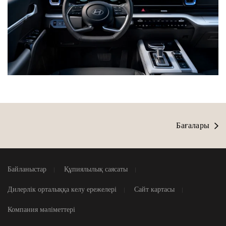
Бағалары
Байланыстар
Құпиялылық саясаты
Дилерлік орталыққа келу ережелері
Сайт картасы
Компания мәліметтері