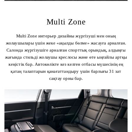
Multi Zone
Multi Zone интерьер дизайны жүргізуші мен оның
жолаушылары үшін жеке «ақылды бөлме» жасауға арналған.
Салонда жүргізушіге арналған спорттық орындық, алдыңғы
жағында стильді жолаушы креслосы және өте ыңғайлы артқы
кеңістік бар. Автокөлікте кез келген отбасы мүшесінің ең
қатаң талаптарын қанағаттандыру үшін барлығы 31 зат
сақтау орны бар.