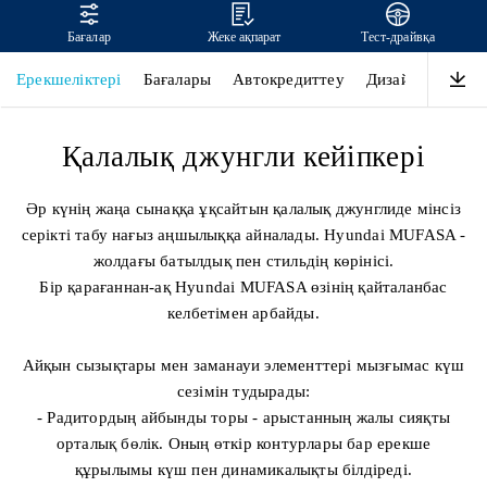
Бағалар
Жеке ақпарат
Тест-драйвқа
MUFASA
Ерекшеліктері
Бағалары
Автокредиттеу
Дизайн
Қауіпс
Қалалық джунгли кейіпкері
Әр күнің жаңа сынаққа ұқсайтын қалалық джунглиде мінсіз
серікті табу нағыз аңшылыққа айналады. Hyundai MUFASA -
жолдағы батылдық пен стильдің көрінісі.
Бір қарағаннан-ақ Hyundai MUFASA өзінің қайталанбас
келбетімен арбайды.
Айқын сызықтары мен заманауи элементтері мызғымас күш
сезімін тудырады:
- Радитордың айбынды торы - арыстанның жалы сияқты
орталық бөлік. Оның өткір контурлары бар ерекше
құрылымы күш пен динамикалықты білдіреді.