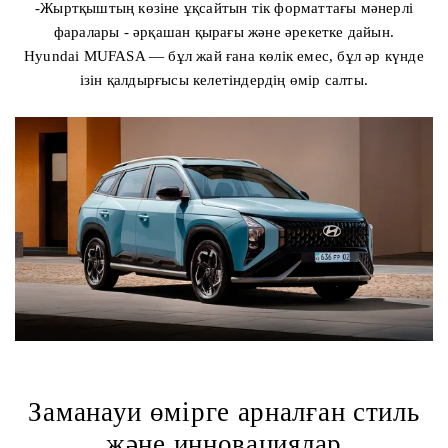
-Жыртқыштың көзіне ұқсайтын тік форматтағы мәнерлі
фаралары - әрқашан қырағы және әрекетке дайын.
Hyundai MUFASA — бұл жай ғана көлік емес, бұл әр күнде
ізін қалдырғысы келетіндердің өмір салты.
Заманауи өмірге арналған стиль
және инновациялар