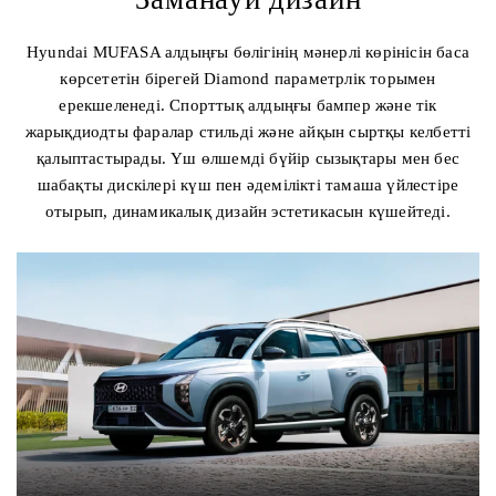
Hyundai MUFASA алдыңғы бөлігінің мәнерлі көрінісін баса
көрсететін бірегей Diamond параметрлік торымен
ерекшеленеді. Спорттық алдыңғы бампер және тік
жарықдиодты фаралар стильді және айқын сыртқы келбетті
қалыптастырады. Үш өлшемді бүйір сызықтары мен бес
шабақты дискілері күш пен әдемілікті тамаша үйлестіре
отырып, динамикалық дизайн эстетикасын күшейтеді.