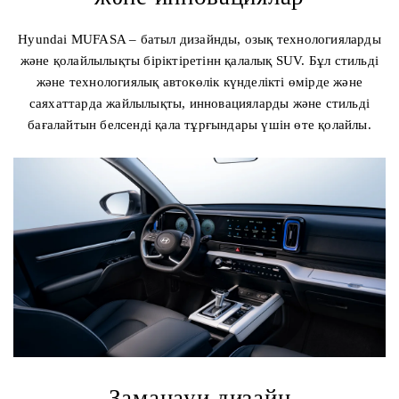
Hyundai MUFASA – батыл дизайнды, озық технологияларды
және қолайлылықты біріктіретінн қалалық SUV. Бұл стильді
және технологиялық автокөлік күнделікті өмірде және
саяхаттарда жайлылықты, инновацияларды және стильді
бағалайтын белсенді қала тұрғындары үшін өте қолайлы.
Заманауи дизайн